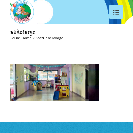
asilolarge
Sei in:
Home
/
Spazi
/
asilolarge